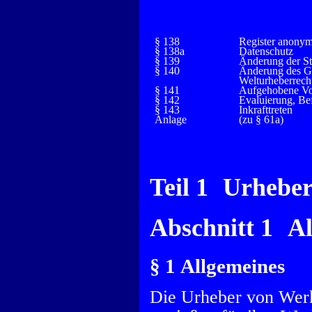
§ 138
Register anony
§ 138a
Datenschutz
§ 139
Änderung der St
§ 140
Änderung des Ge
Welturheberrec
§ 141
Aufgehobene Vor
§ 142
Evaluierung, Be
§ 143
Inkrafttreten
Anlage
(zu § 61a)
Teil 1 Urheber
Abschnitt 1 A
§ 1 Allgemeines
Die Urheber von Werk