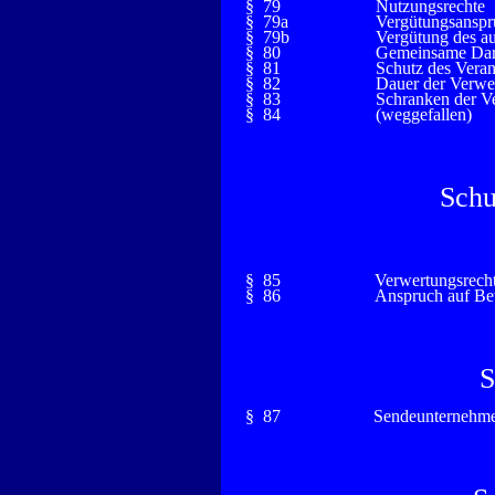
§ 79
Nutzungsrechte
§ 79a
Vergütungsanspr
§ 79b
Vergütung des au
§ 80
Gemeinsame Darb
§ 81
Schutz des Verans
§ 82
Dauer der Verwe
§ 83
Schranken der V
§ 84
(weggefallen)
Schu
§ 85
Verwertungsrech
§ 86
Anspruch auf Bet
S
§ 87
Sendeunternehm