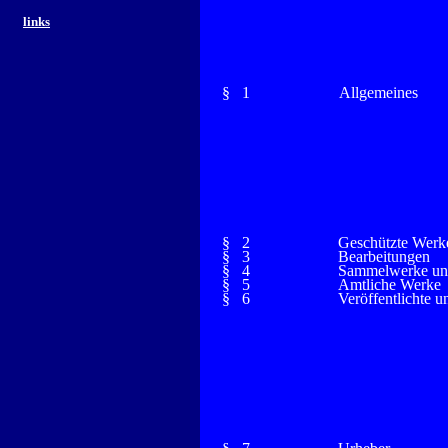
links
§ 1
Allgemeines
§ 2
Geschützte Werk
§ 3
Bearbeitungen
§ 4
Sammelwerke un
§ 5
Amtliche Werke
§ 6
Veröffentlichte 