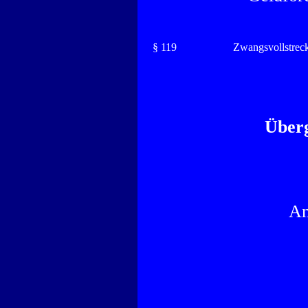
§ 119
Zwangsvollstrec
Über
An