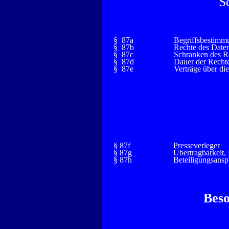
S
§ 87a
Begriffsbestimm
§ 87b
Rechte des Daten
§ 87c
Schranken des Re
§ 87d
Dauer der Recht
§ 87e
Verträge über di
§ 87f
Presseverleger
§ 87g
Übertragbarkeit,
§ 87h
Beteiligungsansp
Bes