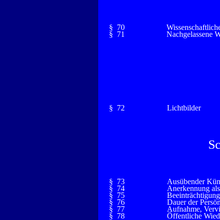
§ 70
Wissenschaftlic
§ 71
Nachgelassene 
§ 72
Lichtbilder
Sc
§ 73
Ausübender Küns
§ 74
Anerkennung als
§ 75
Beeinträchtigung
§ 76
Dauer der Persön
§ 77
Aufnahme, Vervie
§ 78
Öffentliche Wie