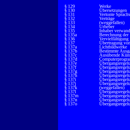
§ 129
Werke
§ 130
Übersetzungen
§ 131
Vertonte Sprach
§ 132
Verträge
§ 133
(weggefallen)
§ 134
Urheber
§ 135
Inhaber verwand
§ 135a
Berechnung der 
§ 136
Vervielfältigung
§ 137
Übertragung vo
§ 137a
Lichtbildwerke
§ 137b
Bestimmte Ausg
§ 137c
Ausübende Küns
§ 137d
Computerprogr
§ 137e
Übergangsregelu
§ 137f
Übergangsregelu
§ 137g
Übergangsregelu
§ 137h
Übergangsregelu
§ 137i
Übergangsregelu
§ 137j
Übergangsregelu
§ 137k
(weggefallen)
§ 137l
Übergangsregelu
§ 137m
Übergangsregelu
§ 137n
Übergangsregelu
§ 137o
Übergangsregelu