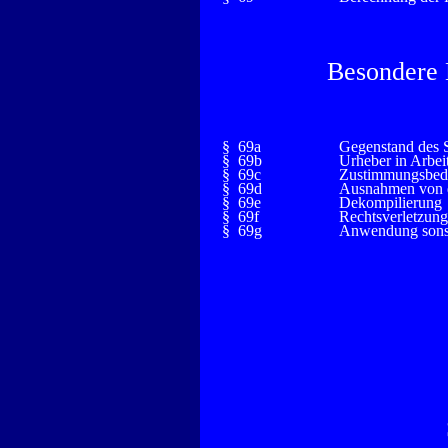
Besondere
§ 69a
Gegenstand des 
§ 69b
Urheber in Arbei
§ 69c
Zustimmungsbedü
§ 69d
Ausnahmen von 
§ 69e
Dekompilierung
§ 69f
Rechtsverletzun
§ 69g
Anwendung sonsti