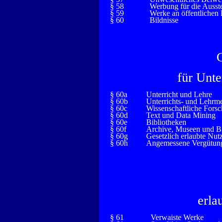
§ 58
Werbung für die Ausst
§ 59
Werke an öffentlichen 
§ 60
Bildnisse
für Unte
§ 60a
Unterricht und Lehre
§ 60b
Unterrichts- und Lehrm
§ 60c
Wissenschaftliche Fors
§ 60d
Text und Data Mining
§ 60e
Bibliotheken
§ 60f
Archive, Museen und Bi
§ 60g
Gesetzlich erlaubte Nut
§ 60h
Angemessene Vergütung 
erla
§ 61
Verwaiste Werke