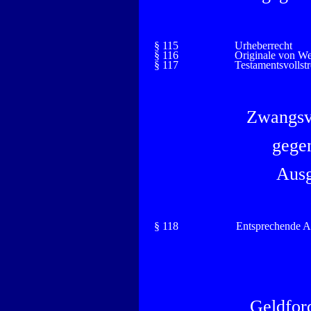
§ 115
Urheberrecht
§ 116
Originale von W
§ 117
Testamentsvollst
Zwangsv
gegen
Ausg
§ 118
Entsprechende 
Geldfor