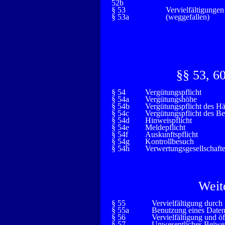
52b
§ 53
Vervielfältigunge
§ 53a
(weggefallen)
§§ 53, 60
§ 54
Vergütungspflicht
§ 54a
Vergütungshöhe
§ 54b
Vergütungspflicht des Hä
§ 54c
Vergütungspflicht des Be
§ 54d
Hinweispflicht
§ 54e
Meldepflicht
§ 54f
Auskunftspflicht
§ 54g
Kontrollbesuch
§ 54h
Verwertungsgesellschaft
Weit
§ 55
Vervielfältigung durc
§ 55a
Benutzung eines Date
§ 56
Vervielfältigung und ö
§ 57
Unwesentliches Beiwe