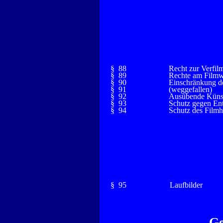
§ 88
Recht zur Verfil
§ 89
Rechte am Film
§ 90
Einschränkung d
§ 91
(weggefallen)
§ 92
Ausübende Künst
§ 93
Schutz gegen En
§ 94
Schutz des Filmhe
§ 95
Laufbilder
Ge