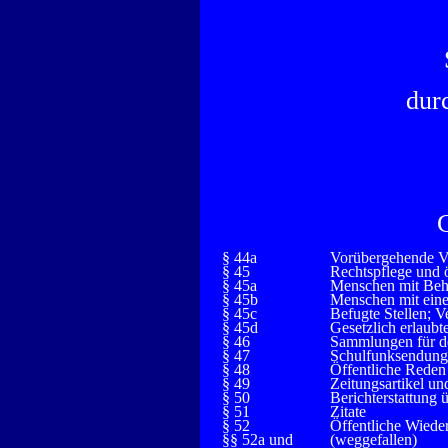
dur
§ 44a
Vorübergehende Ve
§ 45
Rechtspflege und ö
§ 45a
Menschen mit Beh
§ 45b
Menschen mit eine
§ 45c
Befugte Stellen; 
§ 45d
Gesetzlich erlaub
§ 46
Sammlungen für de
§ 47
Schulfunksendun
§ 48
Öffentliche Reden
§ 49
Zeitungsartikel 
§ 50
Berichterstattung 
§ 51
Zitate
§ 52
Öffentliche Wiede
§§ 52a und
(weggefallen)