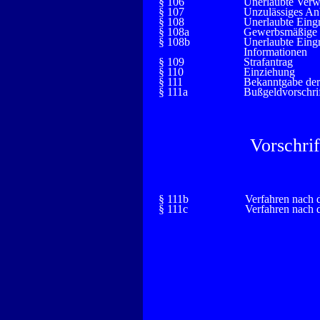
§ 106
Unerlaubte Verw
§ 107
Unzulässiges An
§ 108
Unerlaubte Eingr
§ 108a
Gewerbsmäßige 
§ 108b
Unerlaubte Eing
Informationen
§ 109
Strafantrag
§ 110
Einziehung
§ 111
Bekanntgabe der
§ 111a
Bußgeldvorschri
Vorschri
§ 111b
Verfahren nach 
§ 111c
Verfahren nach 