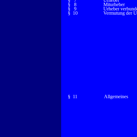
§ 7
Urheber
§ 8
Miturheber
§ 9
Urheber verbund
§ 10
Vermutung der Ur
§ 11
Allgemeines