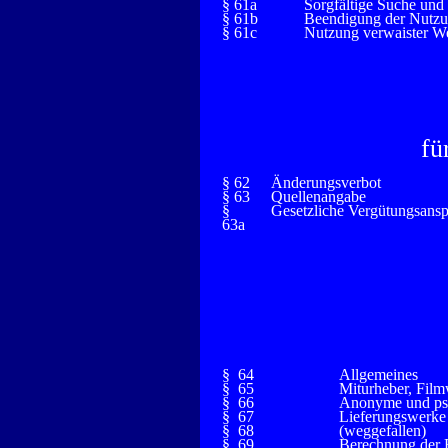
§ 61a
Sorgfältige Suche und
§ 61b
Beendigung der Nutzun
§ 61c
Nutzung verwaister We
fü
§ 62
Änderungsverbot
§ 63
Quellenangabe
§
Gesetzliche Vergütungsans
63a
§ 64
Allgemeines
§ 65
Miturheber, Fil
§ 66
Anonyme und p
§ 67
Lieferungswerke
§ 68
(weggefallen)
§ 69
Berechnung der F