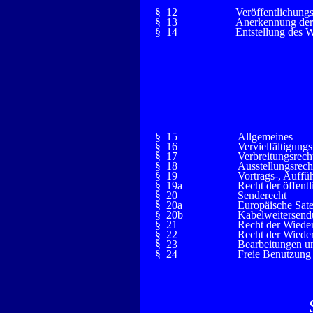
§ 12
Veröffentlichungs
§ 13
Anerkennung der
§ 14
Entstellung des 
§ 15
Allgemeines
§ 16
Vervielfältigungs
§ 17
Verbreitungsrech
§ 18
Ausstellungsrech
§ 19
Vortrags-, Auffü
§ 19a
Recht der öffen
§ 20
Senderecht
§ 20a
Europäische Sate
§ 20b
Kabelweitersen
§ 21
Recht der Wieder
§ 22
Recht der Wiede
§ 23
Bearbeitungen u
§ 24
Freie Benutzung