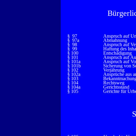
Bürgerli
§ 97
Anspruch auf Un
§ 97a
Abmahnung
§ 98
Anspruch auf Ve
§ 99
Haftung des Inh
§ 100
Entschädigung
§ 101
Anspruch auf Au
§ 101a
Anspruch auf Vo
§ 101b
Sicherung von S
§ 102
Verjährung
§ 102a
Ansprüche aus an
§ 103
Bekanntmachung 
§ 104
Rechtsweg
§ 104a
Gerichtsstand
§ 105
Gerichte für Urh
S