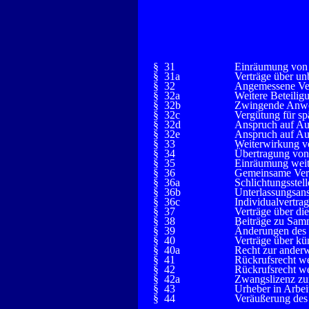
§ 31
Einräumung von
§ 31a
Verträge über u
§ 32
Angemessene Ve
§ 32a
Weitere Beteilig
§ 32b
Zwingende Anw
§ 32c
Vergütung für sp
§ 32d
Anspruch auf Au
§ 32e
Anspruch auf Aus
§ 33
Weiterwirkung v
§ 34
Übertragung von
§ 35
Einräumung weit
§ 36
Gemeinsame Ver
§ 36a
Schlichtungsstell
§ 36b
Unterlassungsan
§ 36c
Individualvertra
§ 37
Verträge über d
§ 38
Beiträge zu Sa
§ 39
Änderungen des
§ 40
Verträge über kü
§ 40a
Recht zur anderw
§ 41
Rückrufsrecht w
§ 42
Rückrufsrecht w
§ 42a
Zwangslizenz zu
§ 43
Urheber in Arbei
§ 44
Veräußerung des