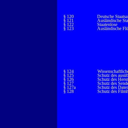
§ 120
Deutsche Staats
§ 121
Ausländische St
§ 122
Staatenlose
§ 123
Ausländische Flü
§ 124
Wissenschaftlich
§ 125
Schutz des ausü
§ 126
Schutz des Herst
§ 127
Schutz des Send
§ 127a
Schutz des Daten
§ 128
Schutz des Filmh