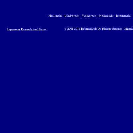
-
Musikrecht
-
Urheberrecht
-
Verlagsrecht
-
Medienrecht
-
Internetrecht
© 2001-2019 Rechtsanwalt Dr. Richard Brunner - Münch
Impressum
Datenschutzerklärung